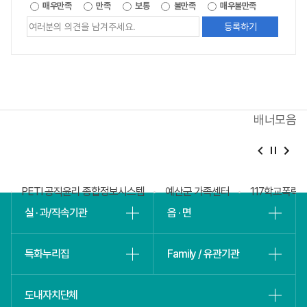
제공되는
매우만족
만족
보통
불만족
매우불만족
정보에
대한
평가
내용을
등록해주세요
배너모음
베
슬
회
PETI 공직윤리 종합정보시스템
예산군 가족센터
117학교폭력
실 · 과/직속기관
읍 · 면
특화누리집
Family / 유관기관
도내자치단체