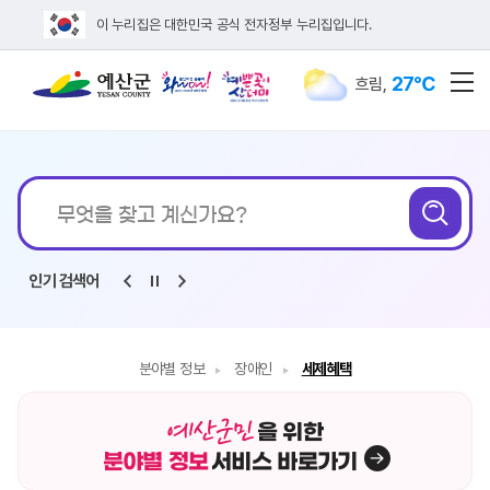
이 누리집은 대한민국 공식 전자정부 누리집입니다.
27℃
흐림
,
전
통합검색
무엇을
검
찾고
계신가요?
인기 검색어
분야별 정보
장애인
세제혜택
을 위한
분야별 정보
서비스 바로가기