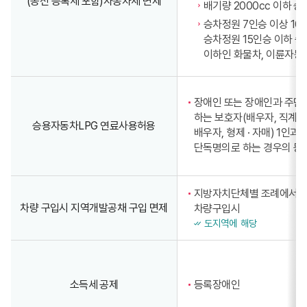
(종전 등록세 포함)자동차세 면제
배기량 2000cc 이하 
승차정원 7인승 이상 10
승차정원 15인승 이하 승
이하인 화물차, 이륜자동차
장애인 또는 장애인과 주민
하는 보호자(배우자, 직계존 ·
승용자동차LPG 연료사용허용
배우자, 형제 · 자매) 1인
단독명의로 하는 경우의 등
지방자치단체별 조례에서 
차량 구입시 지역개발공채 구입 면제
차량구입시
도지역에 해당
소득세 공제
등록장애인