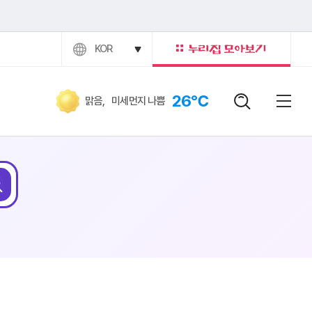
KOR
26℃
맑음
,
미세먼지 나쁨
검색어
닫힘버
전체
검색