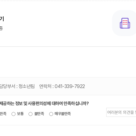
기
중
담당부서 :
청소년팀
연락처 :
041-339-7922
 제공하는 정보 및 사용편의성에 대하여 만족하십니까?
제공되는
만족
보통
불만족
매우불만족
정보에
대한
평가