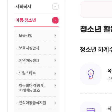
사회복지
아동·청소년
청소년 활
보육사업
보육시설안내
청소년 하계
지역아동센터
목
드림스타트
수
아동학대 예방 및
피해아동 보호
결식아동급식지원
시