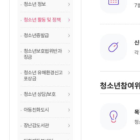
청소년 정보
7
청소년 활동 및 정책
청소년증발급
신
청소년보호법위반과
각
징금
청소년 유해환경신고
포상금
청소년참여위
청소년 상담/보호
아동친화도시
목
청
장난감도서관