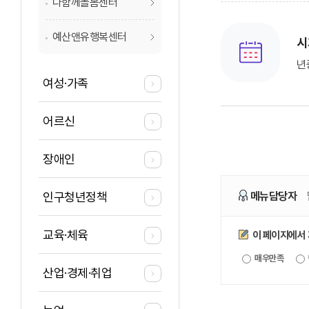
다함께돌봄센터
예산앤유행복센터
시
년
여성·가족
어르신
장애인
인구청년정책
메뉴담당자
만족도조사
교육·체육
이 페이지에서
매우만족
산업·경제·취업