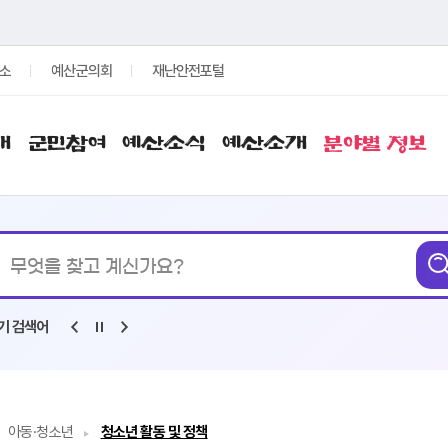
소
예산군의회
재난안전포털
개
군민참여
예산소식
예산소개
분야별 정보
통합검색
무엇을
찾고
계신가요?
기 검색어
아동·청소년
청소년 활동 및 정책