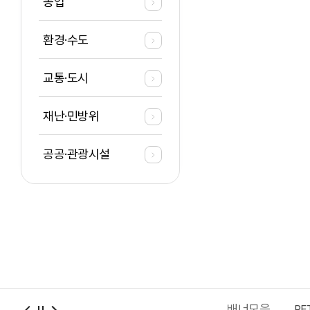
농업
환경·수도
교통·도시
재난·민방위
공공·관광시설
배너모음
충남청년포털
2027 충청권 하계세계대학경기대회
PE