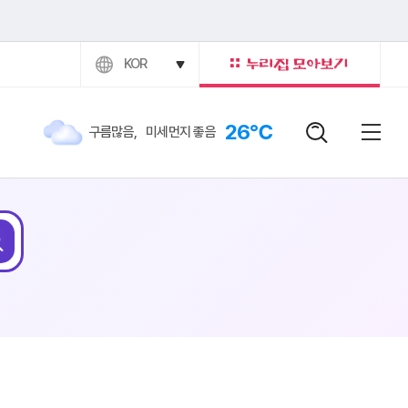
KOR
26℃
구름많음
,
미세먼지 좋음
검색어
닫힘버
전체