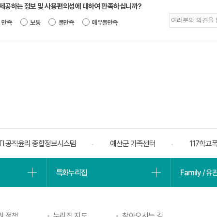
 제공하는 정보 및 사용편의성에 대하여 만족하십니까?
제공되는 정보에 대한 평가 내용을 등록해
만족
보통
불만족
매우불만족
TI 공직윤리 종합정보시스템
예산군 가족센터
117학교
특화누리집
Family / 
권 정책
누리집 지도
찾아오시는 길