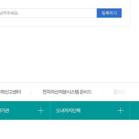
주세요
폭력신고센터
전자자산처분시스템 온비드
감사원 188
베너
슬라
유관기관
도내자치단체