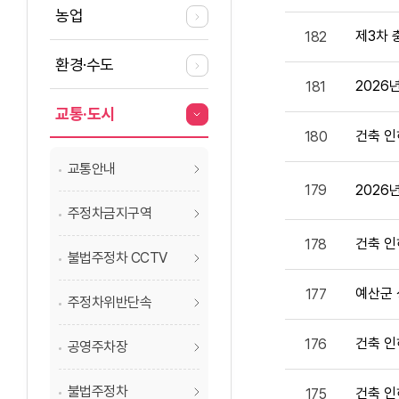
농업
제3차 
182
환경·수도
2026
181
교통·도시
건축 인
180
교통안내
179
2026
주정차금지구역
건축 인
178
불법주정차 CCTV
예산군
177
주정차위반단속
건축 인
176
공영주차장
불법주정차
건축 인
175