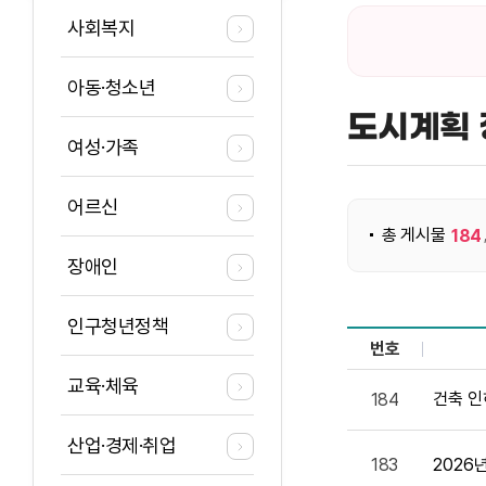
사회복지
아동·청소년
도시계획 
여성·가족
게시물 검색
어르신
총 게시물
184
장애인
인구청년정책
번호
도시계획 정보 목록
교육·체육
건축 인
184
산업·경제·취업
183
2026