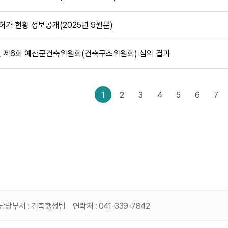
허가 현황 정보공개(2025년 9월분)
년 제6회 예산군건축위원회(건축구조위원회) 심의 결과
1
2
3
4
5
6
7
담당부서 :
건축행정팀
연락처 :
041-339-7842