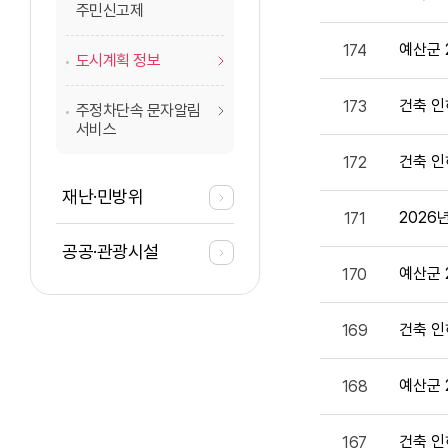
주민신고제
예산군 
174
도시계획 정보
건축 인
173
주정차단속 문자알림
서비스
건축 인
172
재난·민방위
2026
171
공공·관광시설
예산군 
170
건축 인
169
예산군 
168
건축 인
167