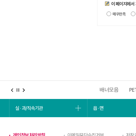
만족도조사
이 페이지에서
매우만족
배너모음
충남청년포털
2027 충청권 하계세계대학경기대회
PE
실 · 과/직속기관
읍 · 면
개인정보처리방침
이메일무단수집거부
저작