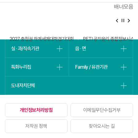
배너모음
베
슬
털
2027 충청권 하계세계대학경기대회
PETI 공직윤리 종합정보시스
실 · 과/직속기관
읍 · 면
특화누리집
Family / 유관기관
도내자치단체
개인정보처리방침
이메일무단수집거부
저작권 정책
찾아오시는 길