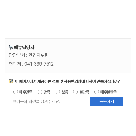
메뉴담당자
담당부서 :
환경지도팀
연락처 :
041-339-7512
만족도조사
이 페이지에서 제공하는 정보 및 사용편의성에 대하여 만족하십니까?
제공되는 
매우만족
만족
보통
불만족
매우불만족