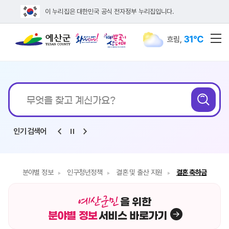
이 누리집은 대한민국 공식 전자정부 누리집입니다.
31℃
흐림
,
전
통합검색
무엇을
검
찾고
계신가요?
인기 검색어
분야별 정보
인구청년정책
결혼 및 출산 지원
결혼 축하금
을 위한
분야별 정보
서비스 바로가기