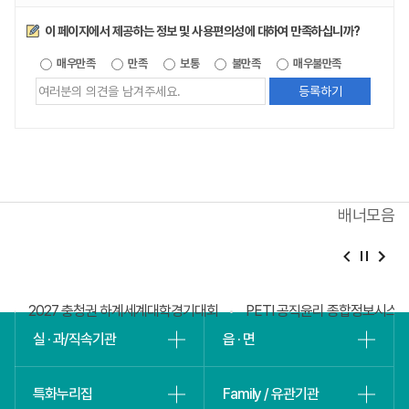
만족도조사
이 페이지에서 제공하는 정보 및 사용편의성에 대하여 만족하십니까?
제공되는
매우만족
만족
보통
불만족
매우불만족
정보에
대한
평가
내용을
등록해주세요
배너모음
베
슬
털
2027 충청권 하계세계대학경기대회
PETI 공직윤리 종합정보시스
실 · 과/직속기관
읍 · 면
특화누리집
Family / 유관기관