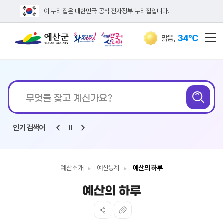
이 누리집은 대한민국 공식 전자정부 누리집입니다.
34℃
맑음
,
전
통합검색
무엇을
검
찾고
계신가요?
인기 검색어
예산소개
예산통계
예산의 하루
예산의 하루