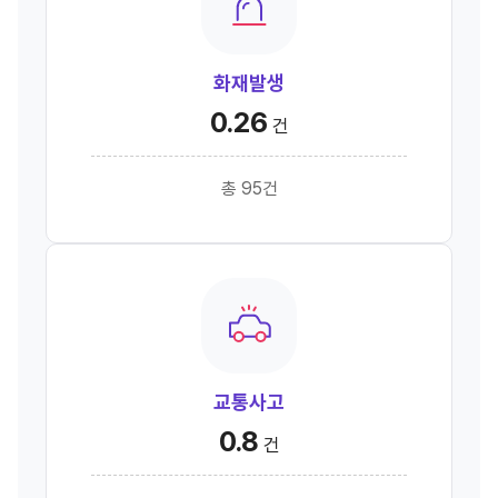
화재발생
0.26
건
총 95건
교통사고
0.8
건