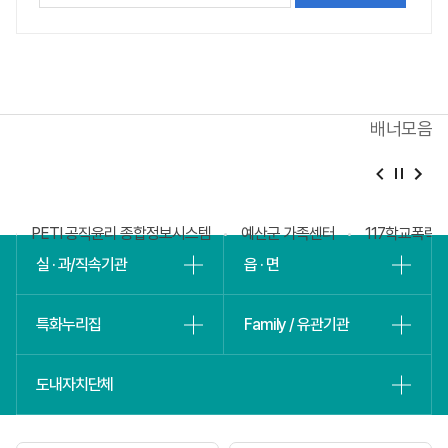
평가
내용을
등록해주세요
배너모음
베
슬
회
PETI 공직윤리 종합정보시스템
예산군 가족센터
117학교폭력
실 · 과/직속기관
읍 · 면
특화누리집
Family / 유관기관
도내자치단체