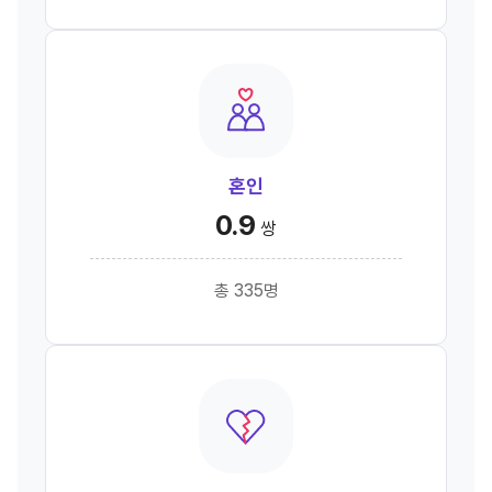
혼인
0.9
쌍
총 335명