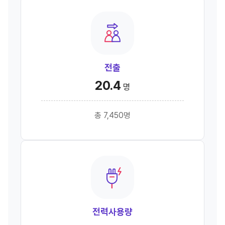
전출
20.4
명
총 7,450명
전력사용량