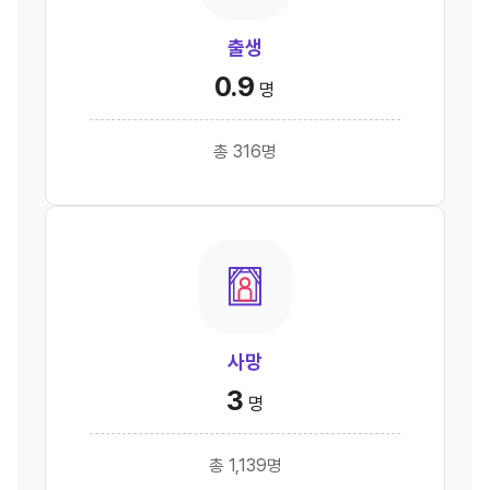
출생
0.9
명
총 316명
사망
3
명
총 1,139명