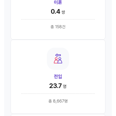
이혼
0.4
쌍
총 158건
전입
23.7
명
총 8,667명