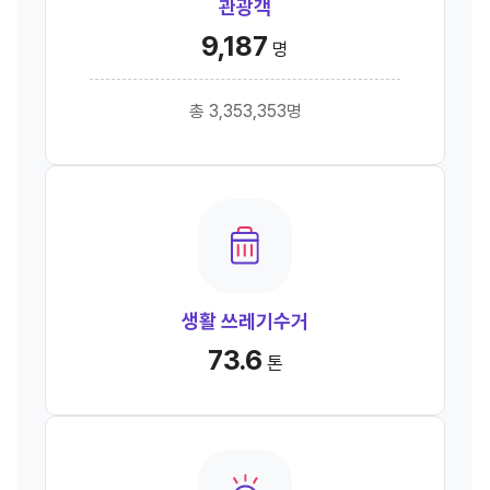
관광객
9,187
명
총 3,353,353명
생활 쓰레기수거
73.6
톤