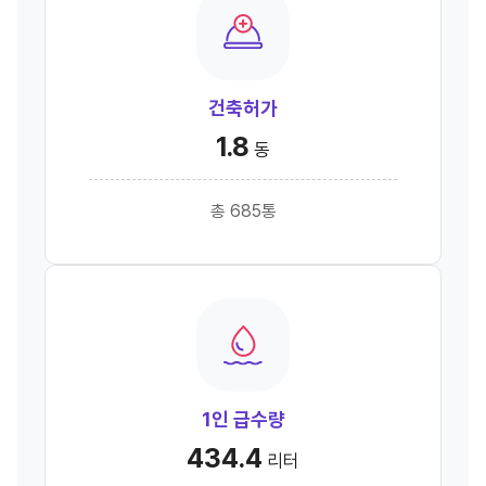
건축허가
1.8
동
총 685통
1인 급수량
434.4
리터