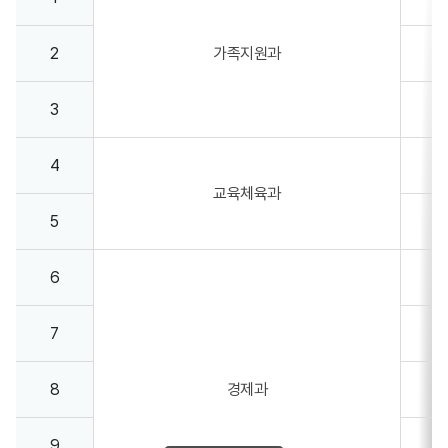
2
가족지원과
3
4
교육체육과
5
6
7
8
경제과
9