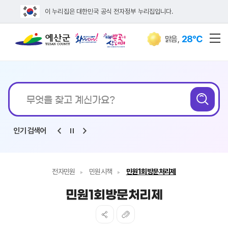
이 누리집은 대한민국 공식 전자정부 누리집입니다.
28℃
맑음
,
전
통합검색
무엇을
검
찾고
계신가요?
인기 검색어
전자민원
민원시책
민원1회방문처리제
민원1회방문처리제