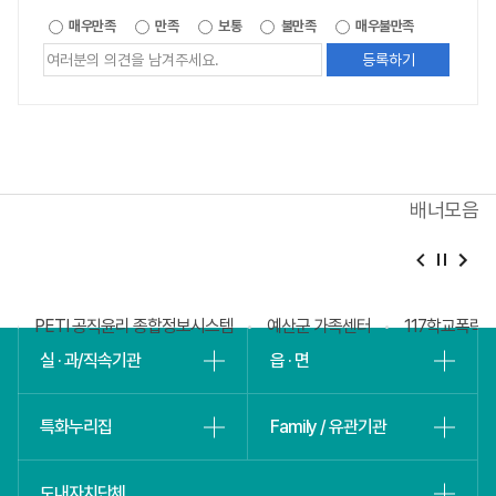
제공되는
매우만족
만족
보통
불만족
매우불만족
정보에
대한
평가
내용을
등록해주세요
배너모음
베
슬
회
PETI 공직윤리 종합정보시스템
예산군 가족센터
117학교폭력
실 · 과/직속기관
읍 · 면
특화누리집
Family / 유관기관
도내자치단체