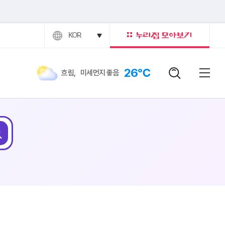
KOR
26℃
흐림
,
미세먼지 좋음
검색어
닫힘버
전체