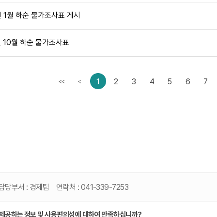
년 1월 하순 물가조사표 게시
년 10월 하순 물가조사표
1
2
3
4
5
6
7
<<
<
첫번째페이지
이전페이지
담당부서 :
경제팀
연락처 :
041-339-7253
 제공하는 정보 및 사용편의성에 대하여 만족하십니까?