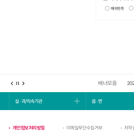
매우만족
배너모음
위반정보 공표
수당기념관
충남청년포털
20
실 · 과/직속기관
읍 · 면
개인정보처리방침
이메일무단수집거부
저작