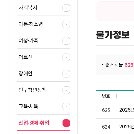
사회복지
아동·청소년
물가정보
여성·가족
게시물 검색
어르신
총 게시물
625
장애인
인구청년정책
번호
물가정보 목록으로 
교육·체육
2026
625
산업·경제·취업
2026
624