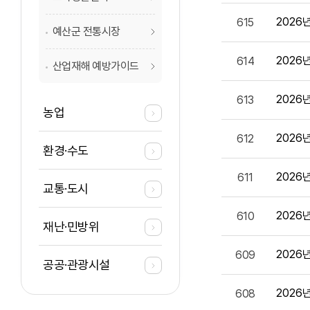
2026
615
예산군 전통시장
2026
614
산업재해 예방가이드
2026
613
농업
2026
612
환경·수도
2026
611
교통·도시
2026
610
재난·민방위
2026
609
공공·관광시설
2026
608