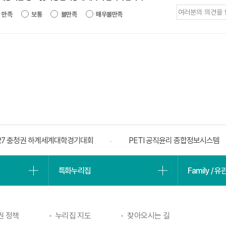
제공되는 정보에 대한 평가 내용을 등록해
만족
보통
불만족
매우불만족
27 충청권 하계세계대학경기대회
PETI 공직윤리 종합정보시스템
특화누리집
Family / 
권 정책
누리집 지도
찾아오시는 길