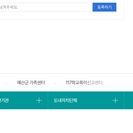
주세요
예산군 가족센터
117학교폭력신고센터
전자
베너
슬라
유관기관
도내자치단체