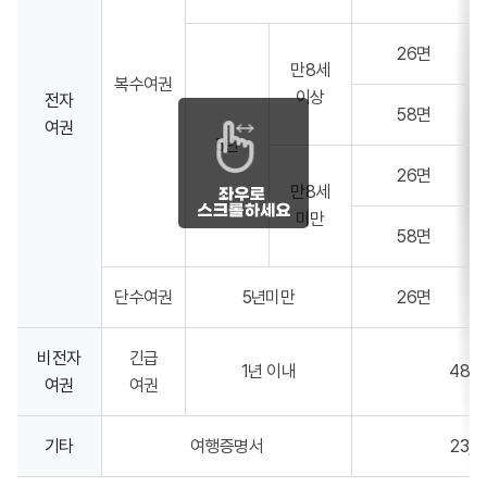
26면
만8세
복수여권
이상
전자
58면
여권
5년
26면
만8세
미만
58면
단수여권
5년미만
26면
비전자
긴급
1년 이내
48,0
여권
여권
기타
여행증명서
23,0