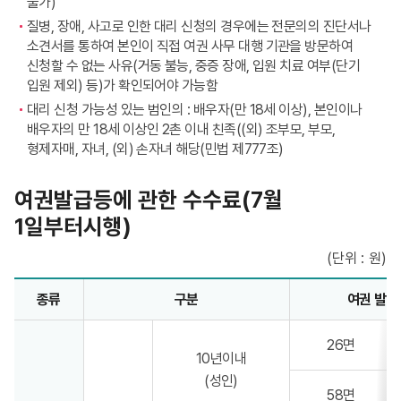
불가)
질병, 장애, 사고로 인한 대리 신청의 경우에는 전문의의 진단서나
소견서를 통하여 본인이 직접 여권 사무 대행 기관을 방문하여
신청할 수 없는 사유(거동 불능, 중증 장애, 입원 치료 여부(단기
입원 제외) 등)가 확인되어야 가능함
대리 신청 가능성 있는 범인의 : 배우자(만 18세 이상), 본인이나
배우자의 만 18세 이상인 2촌 이내 친족((외) 조부모, 부모,
형제자매, 자녀, (외) 손자녀 해당(민법 제777조)
여권발급등에 관한 수수료(7월
1일부터시행)
(단위 : 원)
여권발급등에 관한 수수료 - 종류, 구분, 여권 발급 수수료, 국제교류기여금, 합계 정보제공
종류
구분
여권 발급
26면
10년이내
(성인)
58면