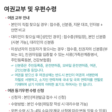
여권교부 및 우편수령
여권 교부 안내
본인이 직접 찾으실 경우 : 접수증, 신분증, 지문 대조, 인터뷰 +
안면 비교
대리인이 찾으실 때 [성인인 경우] : 접수증(위임장), 본인 신분증
(사본 가능), 대리인의 신분증
미성년자의 친권자가 찾으시는 경우 : 접수증, 친권자의 신분증(부
또는 모), 친권자임을 입증할 수 있는 서류(가족관계증명서,
주민등록등본, 건강보험증)
신분증은 주민등록증, 운전면허증, 모바일 운전면허증, 여권,
군인신분증 등입니다.
여권을 받으신 후 여권상에는 반드시 본인이 여권의 서명란에
자필로 서명하고, 소지인 연락처에 국내 및 국외 연락처를 연필로
기재하며 상기 이외의 어떠한 표기도 하여서는 안 됩니다.
여권 등기우편 수령 신청
신청자 : 본인(여권발급 접수 시 신청)
수령방법 : 본인 수령(위임장 작성 시 대리수령 가능)
우편 수령 시 3~4일 소요(우체국 사정에 따라 변동 있을 수 있음)