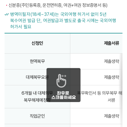
신분증(주민등록증, 운전면허증, 여권+여권 정보증명서 등)
병역미필자(18세~37세)는 국외여행 허가서 없이 5년
복수여권 발급 단, 여권발급과 별도로 출국 시에는 국외여행
허가서 필요
현역 및 전역 예정자 - 신청인, 제출서류, 발행, 여권유효기간 정보제공
신청인
제출서류
현역복무
제출생략
대체복무요원
제출생략
6개월 내 대체의무
복무확인서 등 의무복무 해제
복무해제예정자
서류
직업군인
제출생략