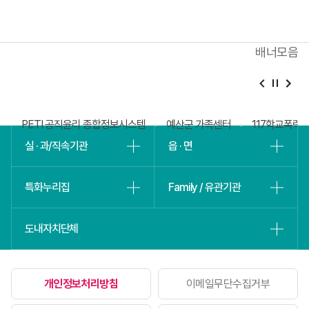
등록해주세요
배너모음
베
슬
회
PETI 공직윤리 종합정보시스템
예산군 가족센터
117학교폭력
실 · 과/직속기관
읍 · 면
특화누리집
Family / 유관기관
도내자치단체
개인정보처리방침
이메일무단수집거부