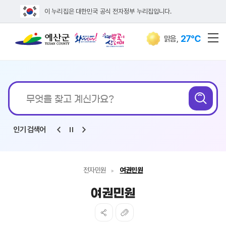
이 누리집은 대한민국 공식 전자정부 누리집입니다.
27℃
맑음
,
전
통합검색
무엇을
검
찾고
계신가요?
인기 검색어
전자민원
여권민원
여권민원