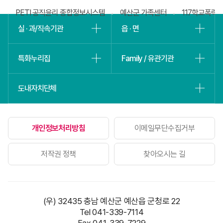
회
PETI 공직윤리 종합정보시스템
예산군 가족센터
117학교폭력
실 · 과/직속기관
읍 · 면
특화누리집
Family / 유관기관
도내자치단체
개인정보처리방침
이메일무단수집거부
저작권 정책
찾아오시는 길
(우) 32435 충남 예산군 예산읍 군청로 22
Tel 041-339-7114
Fax 041-339-7229