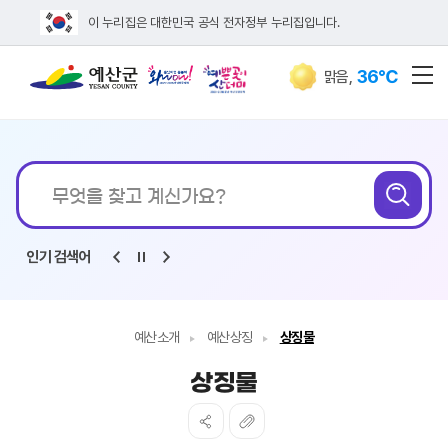
이 누리집은 대한민국 공식 전자정부 누리집입니다.
36℃
맑음
,
전
통합검색
무엇을
검
찾고
계신가요?
인기 검색어
예산소개
예산상징
상징물
상징물