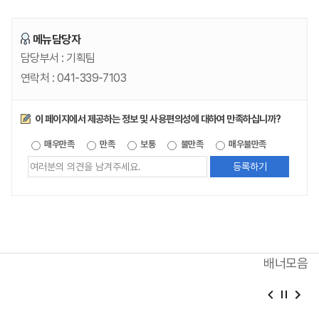
메뉴담당자
담당부서 :
기획팀
연락처 :
041-339-7103
만족도조사
이 페이지에서 제공하는 정보 및 사용편의성에 대하여 만족하십니까?
제공되는
매우만족
만족
보통
불만족
매우불만족
정보에
대한
평가
내용을
등록해주세요
배너모음
베
슬