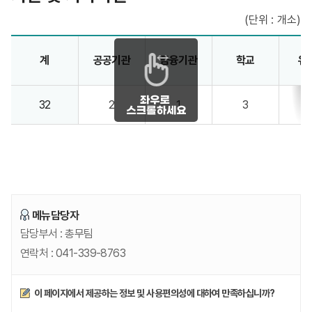
(단위 : 개소)
기관 및 기타시설 안내 - 계, 공공기관, 금융기관, 학교, 유치원, 종교, 경로당, 노인요양원, 아동복지시설 정보제공
계
공공기관
금융기관
학교
유
32
2
1
3
메뉴담당자
담당부서 :
총무팀
연락처 :
041-339-8763
만족도조사
이 페이지에서 제공하는 정보 및 사용편의성에 대하여 만족하십니까?