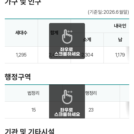
가구 및 인구
(기준일:2026.6월말)
가구 및 인구 안내 - 구분, 가구(계, 농가, 비농가), 인구(계, 남, 여) 정보제공
내국인
세대수
합계
소계
남
1,295
2,461
2,304
1,179
행정구역
예산읍 행정구역 - 법정리, 행정리, 자연마을, 반 정보제공
법정리
행정리
15
23
기관 및 기타시설