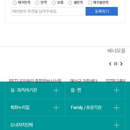
제공되는
매우만족
만족
보통
불만족
매우불만족
정보에
대한
평가
내용을
등록해주세요
배너모음
베
슬
회
PETI 공직윤리 종합정보시스템
예산군 가족센터
117학교폭력
실 · 과/직속기관
읍 · 면
특화누리집
Family / 유관기관
도내자치단체