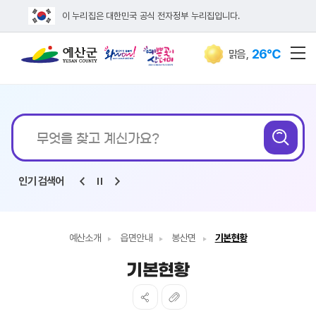
이 누리집은 대한민국 공식 전자정부 누리집입니다.
26℃
맑음
,
전
통합검색
무엇을
검
찾고
계신가요?
인기 검색어
예산소개
읍면안내
봉산면
기본현황
기본현황