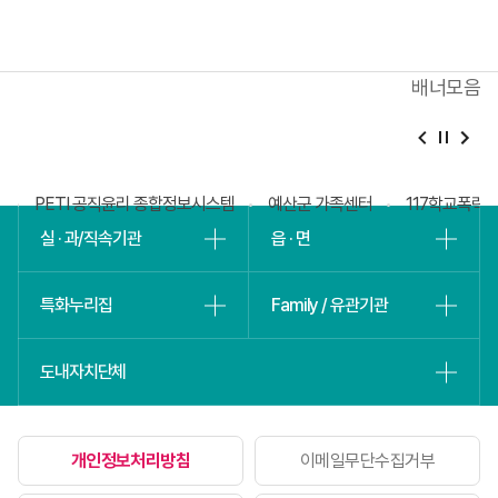
배너모음
베
슬
회
PETI 공직윤리 종합정보시스템
예산군 가족센터
117학교폭력
실 · 과/직속기관
읍 · 면
특화누리집
Family / 유관기관
도내자치단체
개인정보처리방침
이메일무단수집거부