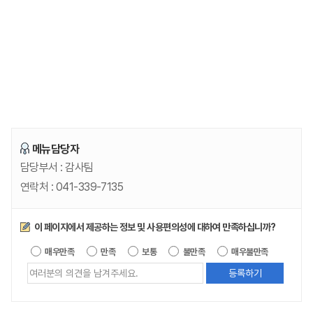
메뉴담당자
담당부서 :
감사팀
연락처 :
041-339-7135
만족도조사
이 페이지에서 제공하는 정보 및 사용편의성에 대하여 만족하십니까?
제공되는 
매우만족
만족
보통
불만족
매우불만족