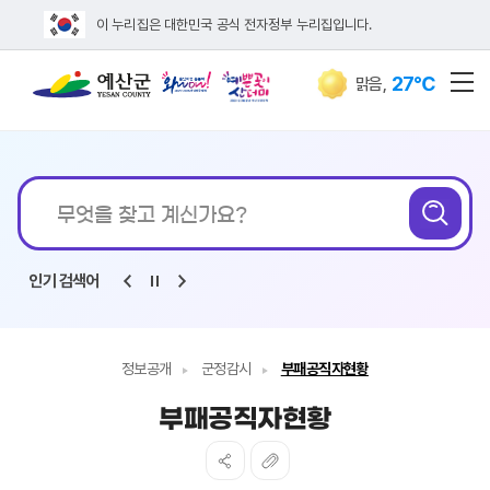
이 누리집은 대한민국 공식 전자정부 누리집입니다.
27℃
맑음
,
전
통합검색
인기 검색어
정보공개
군정감시
부패공직자현황
부패공직자현황