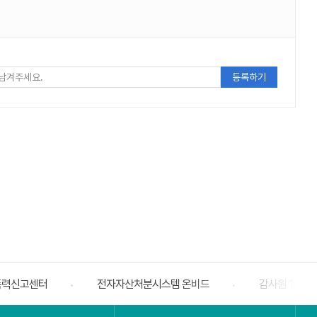
폭력신고센터
전자자산처분시스템 온비드
감사원 188
베너
슬라