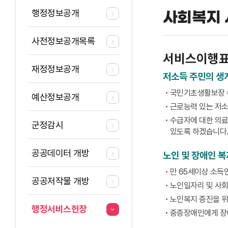
행정정보공개
사회복지
사전정보공개목록
서비스이행표준(제
재정정보공개
저소득 주민의 생
국민기초생활보장 수
예산정보공개
근로능력 있는 저소
수급자에 대한 의료
군정감시
있도록 하겠습니다
공공데이터 개방
노인 및 장애인 복
만 65세이상 소득
공공저작물 개방
노인일자리 및 사회
노인복지 증진을 위
행정서비스헌장
중증장애인에게 장애