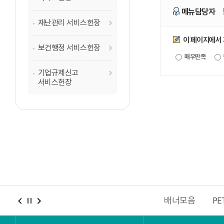
메뉴담당자
재난관리 서비스헌장
만족도조사
이 페이지에서
보건행정 서비스헌장
매우만족
기업규제신고
서비스헌장
배너모음
충남청년포털
2027 충청권 하계세계대학경기대회
PE