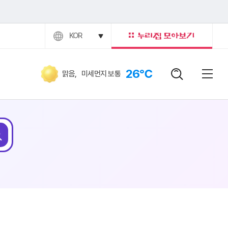
KOR
26℃
맑음
,
미세먼지 보통
검색어
닫힘버
전체
검색