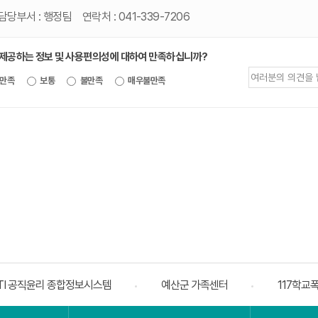
담당부서 :
행정팀
연락처 :
041-339-7206
 제공하는 정보 및 사용편의성에 대하여 만족하십니까?
제공되는
만족
보통
불만족
매우불만족
정보에
대한
평가
내용을
등록해주세요
TI 공직윤리 종합정보시스템
예산군 가족센터
117학교