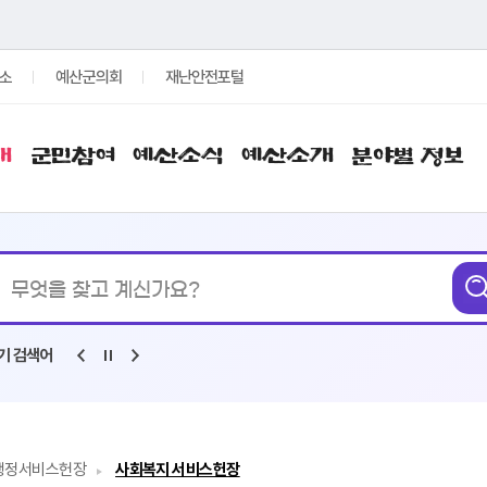
소
예산군의회
재난안전포털
개
군민참여
예산소식
예산소개
분야별 정보
통합검색
무엇을
찾고
계신가요?
기 검색어
행정서비스헌장
사회복지 서비스헌장