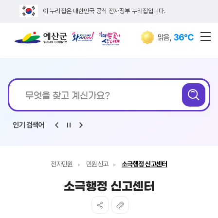
이 누리집은 대한민국 공식 전자정부 누리집입니다.
36℃
맑음
,
전
통합검색
무엇을
검
찾고
계신가요?
인기 검색어
전자민원
민원신고
소극행정 신고센터
소극행정 신고센터