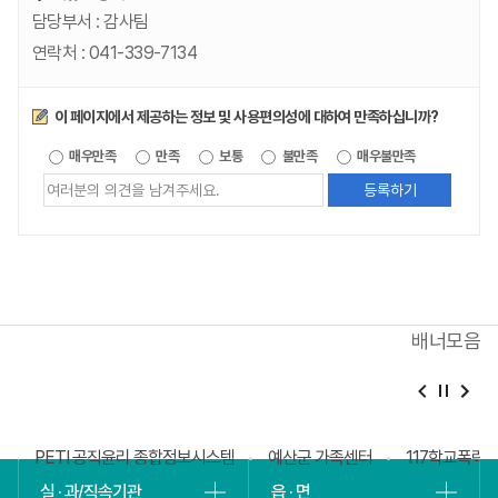
담당부서 :
감사팀
연락처 :
041-339-7134
만족도조사
이 페이지에서 제공하는 정보 및 사용편의성에 대하여 만족하십니까?
제공되는
매우만족
만족
보통
불만족
매우불만족
정보에
대한
평가
내용을
등록해주세요
배너모음
베
슬
회
PETI 공직윤리 종합정보시스템
예산군 가족센터
117학교폭력
실 · 과/직속기관
읍 · 면