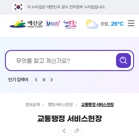
이 누리집은 대한민국 공식 전자정부 누리집입니다.
26℃
흐림
,
전
통합검색
무엇을
검
찾고
계신가요?
인기 검색어
정보공개
행정서비스헌장
교통행정 서비스헌장
교통행정 서비스헌장