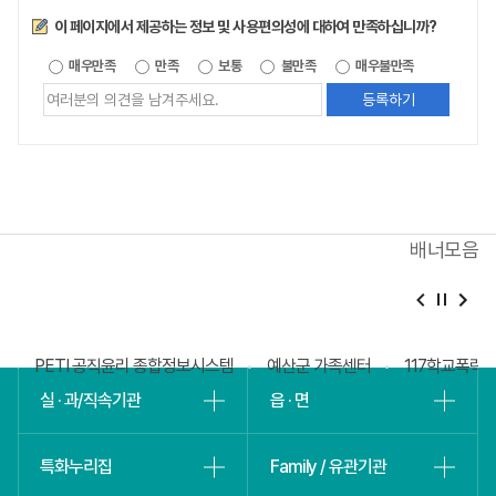
만족도조사
이 페이지에서 제공하는 정보 및 사용편의성에 대하여 만족하십니까?
제공되는
매우만족
만족
보통
불만족
매우불만족
정보에
대한
평가
내용을
등록해주세요
배너모음
베
슬
회
PETI 공직윤리 종합정보시스템
예산군 가족센터
117학교폭력
실 · 과/직속기관
읍 · 면
특화누리집
Family / 유관기관