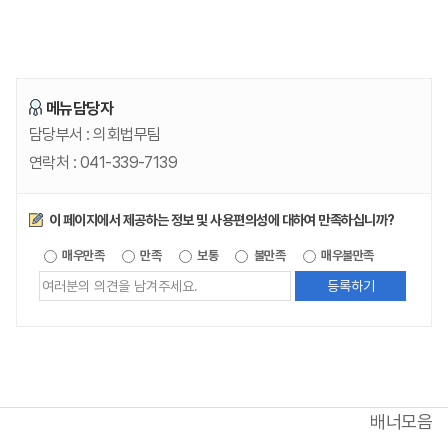
메뉴담당자
담당부서 :
의회법무팀
연락처 :
041-339-7139
만족도조사
이 페이지에서 제공하는 정보 및 사용편의성에 대하여 만족하십니까?
제공되는
매우만족
만족
보통
불만족
매우불만족
정보에
대한
평가
내용을
등록해주세요
배너모음