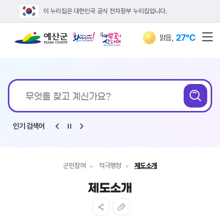
이 누리집은 대한민국 공식 전자정부 누리집입니다.
27℃
맑음
,
전
통합검색
무엇을
검
찾고
계신가요?
인기 검색어
군민참여
적극행정
제도소개
제도소개