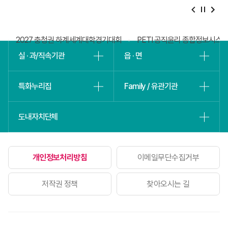
베
슬
털
2027 충청권 하계세계대학경기대회
PETI 공직윤리 종합정보시스
실 · 과/직속기관
읍 · 면
특화누리집
Family / 유관기관
도내자치단체
개인정보처리방침
이메일무단수집거부
저작권 정책
찾아오시는 길