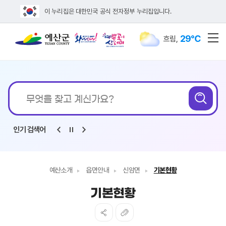
이 누리집은 대한민국 공식 전자정부 누리집입니다.
29℃
흐림
,
전
통합검색
무엇을
검
찾고
계신가요?
인기 검색어
예산소개
읍면안내
신암면
기본현황
기본현황