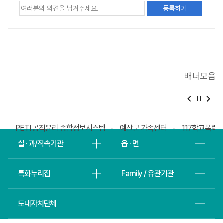
정보에
대한
평가
내용을
등록해주세요
배너모음
베
슬
회
PETI 공직윤리 종합정보시스템
예산군 가족센터
117학교폭력
실 · 과/직속기관
읍 · 면
특화누리집
Family / 유관기관
도내자치단체