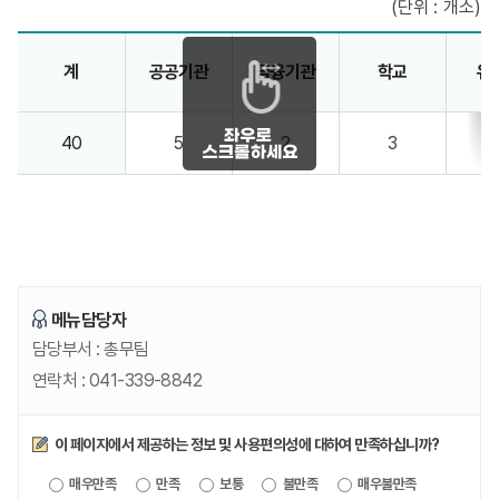
(단위 : 개소)
기관 및 기타시설 안내 - 계, 공공기관, 금융기관, 학교, 유치원, 종교, 경로당, 노인요양원, 아동복지시설 정보제공
계
공공기관
금융기관
학교
유
40
5
2
3
메뉴담당자
담당부서 :
총무팀
연락처 :
041-339-8842
만족도조사
이 페이지에서 제공하는 정보 및 사용편의성에 대하여 만족하십니까?
제공되는
매우만족
만족
보통
불만족
매우불만족