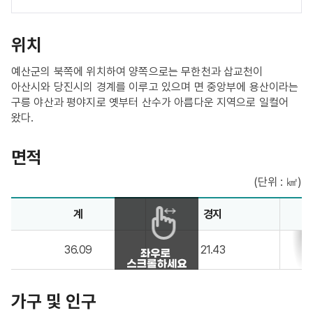
위치
예산군의 북쪽에 위치하여 양쪽으로는 무한천과 삽교천이
아산시와 당진시의 경계를 이루고 있으며 면 중앙부에 용산이라는
구릉 야산과 평야지로 옛부터 산수가 아름다운 지역으로 일컬어
왔다.
면적
(단위 : ㎢)
면적 안내 - 계, 경지, 임야, 기타 정보제공
계
경지
36.09
21.43
가구 및 인구