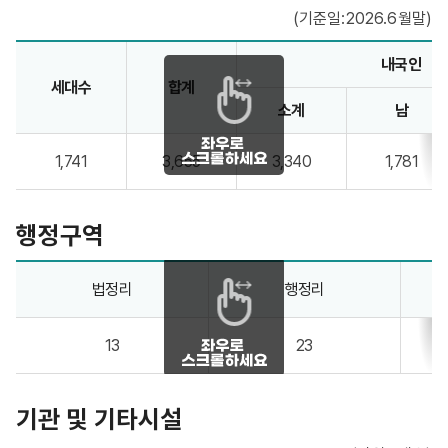
(기준일:2026.6월말)
가구 및 인구 안내 - 구분, 가구(계, 농가, 비농가), 인구(계, 남, 여) 정보제공
내국인
세대수
합계
소계
남
1,741
3,655
3,340
1,781
행정구역
예산읍 행정구역 - 법정리, 행정리, 자연마을, 반 정보제공
법정리
행정리
13
23
기관 및 기타시설