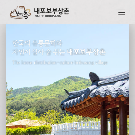
한국의 유통문화와
자연이 살아 숨 쉬는
내포보부상촌
The korea distribution-culture bobusang village