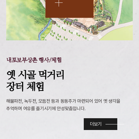
내포보부상촌 행사/체험
옛 시골 먹거리
장터 체험
해물파전, 녹두전, 모듬전 등과 동동주가 마련되어 있어 옛 생각을
추억하며 여유를 즐기시기에 안성맞춤입니다.
더보기