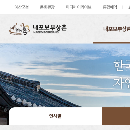
예산군청
문화관광
미디어 아카이브
통합예약
내포보부상촌
인사말