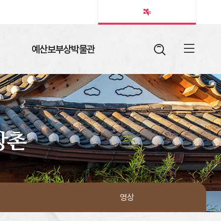
예산보부상박물관
검색어
열림버튼
전체메뉴
영상