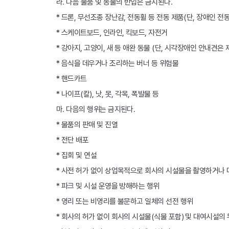
라. 다음 물품 및 동물의 반입은 금지된다.
* 드론, 무선조종 장난감, 전동휠 등 전동 제품(단, 장애인 전
* 스케이트보드, 인라인, 킥보드, 자전거
* 강아지, 고양이, 새 등 애완 동물 (단, 시각장애인 안내견은 
* 음식을 데우거나 조리하는 버너 등 위험물
* 핸드카트
* 나이프(칼), 낫, 못, 각목, 폭발물 등
마. 다음의 행위는 금지된다.
* 물품의 판매 및 진열
* 전단 배포
* 집회 및 연설
* 사전 허가 없이 상업목적으로 회사의 시설물을 촬영하거나
* 파크 및 시설 운영을 방해하는 행위
* 영리 또는 비영리를 불문하고 일체의 선전 행위
* 회사의 허가 없이 회사의 시설물(식물 포함) 및 대여시설의