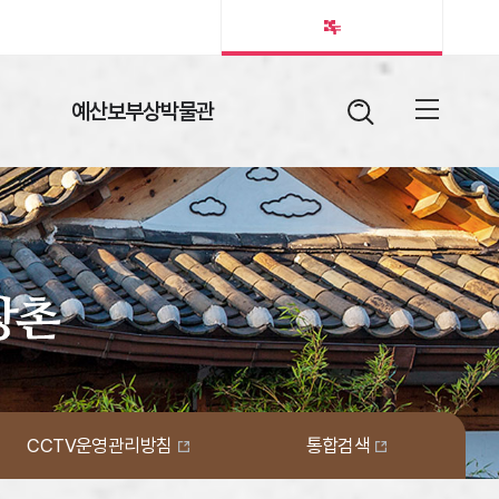
예산보부상박물관
검색어
열림버튼
전체메뉴
CCTV운영관리방침
통합검색