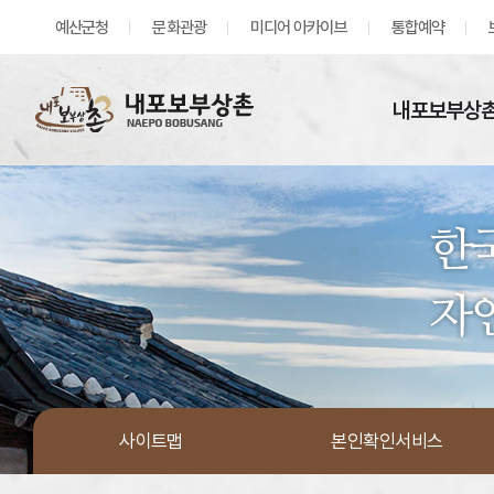
예산군청
문화관광
미디어 아카이브
통합예약
내포보부상촌
사이트맵
본인확인서비스