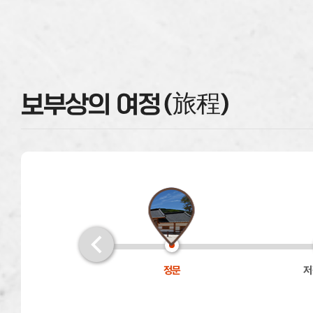
보부상의 여정(旅程)
정문
저