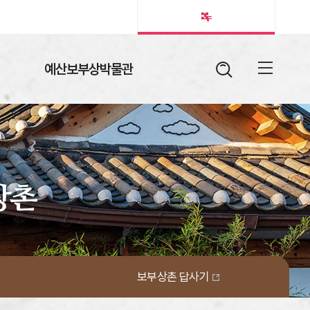
예산보부상박물관
검색어
열림버튼
전체메뉴
보부상촌 답사기