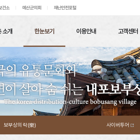
보건소
예산군의회
재난안전포털
 소개
한눈보기
이용안내
고객센터
보부상의 락(樂)
사이버투어