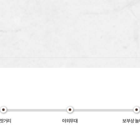
잣거리
야외무대
보부상 