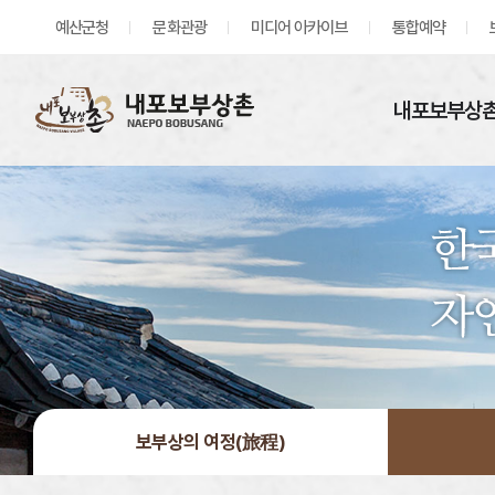
예산군청
문화관광
미디어 아카이브
통합예약
내포보부상촌
보부상의 여정(旅程)