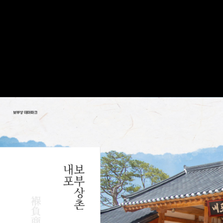
보부상 테마파크
내보포부상촌 입구 이미지
내포 보부상촌
'내포보부상촌'은 보부상들의 경제활동 거점이었던
예산군에 보부상의 전통이 깃든 테마파크입니다.
보부상은 조선시대 봇짐을 지고 전국을 돌아다니며
물건을 팔았던 상인을 뜻합니다.