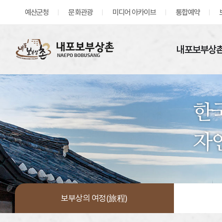
예산군청
문화관광
미디어 아카이브
통합예약
내포보부상촌
보부상의 여정(旅程)