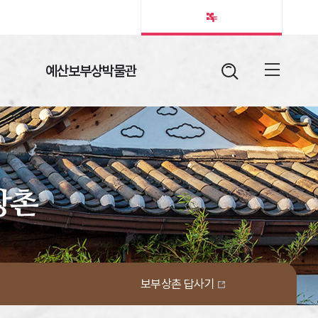
예산보부상박물관
검색어
열림버튼
전체메뉴
보부상촌 답사기