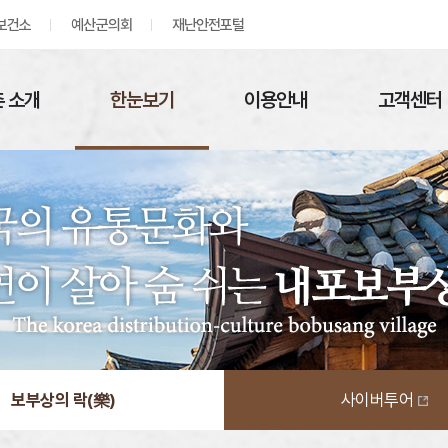
보건소
예산군의회
재난안전포털
 소개
한눈보기
이용안내
고객센터
보부상의 락(樂)
사이버투어