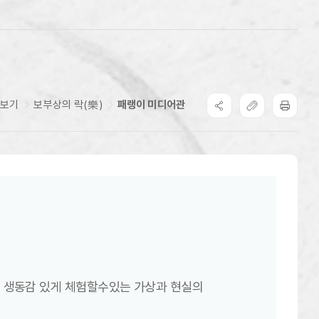
눈보기
보부상의 락(樂)
패랭이 미디어관
 생동감 있게 체험할수있는 가상과 현실의