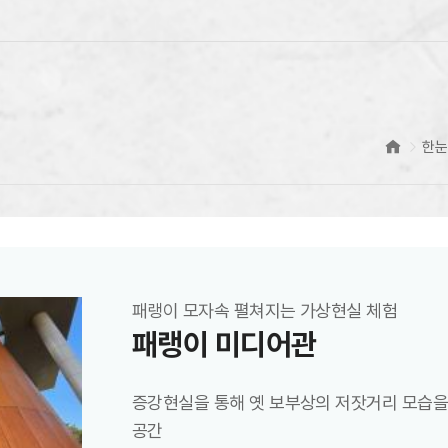
한
패랭이 모자속 펼쳐지는 가상현실 체험
패랭이 미디어관
증강현실을 통해 옛 보부상의 저잣거리 모습을
공간