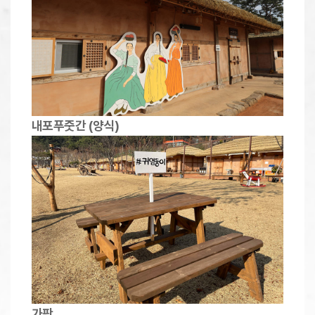
내포푸줏간 (양식)
가판