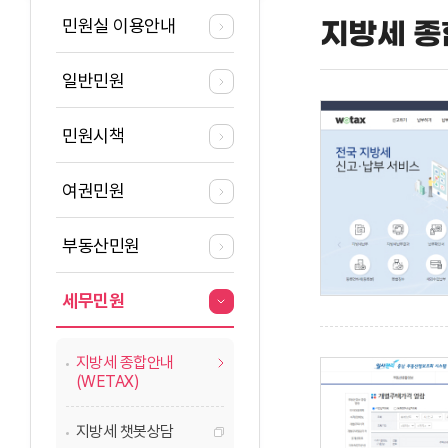
민원실 이용안내
지방세 종
일반민원
민원시책
여권민원
부동산민원
세무민원
지방세 종합안내
(WETAX)
지방세 챗봇상담