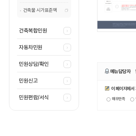
건축물 시가표준액
건축복합민원
자동차민원
민원상담/확인
메뉴담당자
민원신고
만족도조사
이 페이지에서
민원편람/서식
매우만족