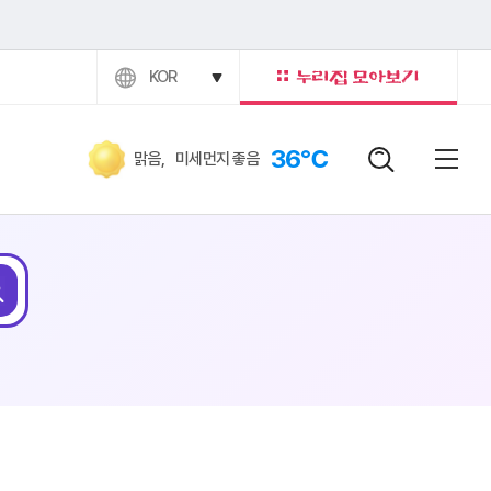
KOR
36℃
맑음
,
미세먼지 좋음
검색어
닫힘버
전체
검색