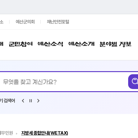
소
예산군의회
재난안전포털
개
군민참여
예산소식
예산소개
분야별 정보
통합검색
무엇을
찾고
계신가요?
기 검색어
세무민원
지방세 종합안내(WETAX)