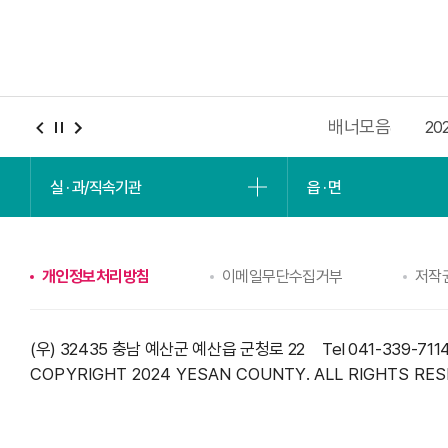
배너모음
위반정보 공표
수당기념관
충남청년포털
20
실 · 과/직속기관
읍 · 면
개인정보처리방침
이메일무단수집거부
저작
(우) 32435 충남 예산군 예산읍 군청로 22
Tel 041-339-711
COPYRIGHT 2024 YESAN COUNTY.
ALL RIGHTS RES