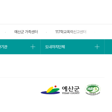
예산군 가족센터
117학교폭력신고센터
전자
베너
슬라
유관기관
도내자치단체