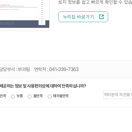
토지 정보를 쉽고 빠르게 확인할 수 있습
누리집 바로가기
담당부서 :
부과팀
연락처 :
041-339-7363
 제공하는 정보 및 사용편의성에 대하여 만족하십니까?
제공되는
만족
보통
불만족
매우불만족
정보에
대한
평가
내용을
등록해주세요