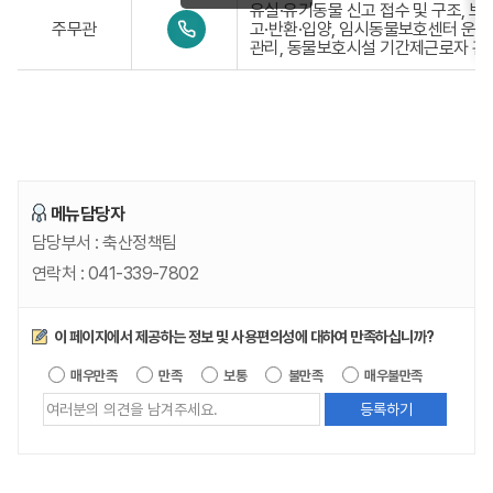
-
유실·유기동물 신고 접수 및 구조, 보
-
0
3
주무관
고·반환·입양, 임시동물보호센터 운영
7
4
3
관리, 동물보호시설 기간제근로자 관
8
1
9
3
-
-
6
3
7
3
8
9
3
-
7
7
8
3
메뉴담당자
8
담당부서 :
축산정책팀
연락처 :
041-339-7802
만족도조사
이 페이지에서 제공하는 정보 및 사용편의성에 대하여 만족하십니까?
제공되는 
매우만족
만족
보통
불만족
매우불만족