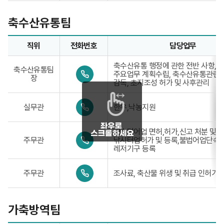
9
1
-
-
3
축수산유통팀
7
3
8
9
1
-
직위
전화번호
담당업무
2
7
축수산유통팀업무담당자의 정보로 직위, 전화번호, 담당업무를
8
축수산유통 행정에 관한 전반 사항,
1
축수산유통팀
0
주요업무 계획수립, 축수산유통관련 
3
장
4
감독, 초지조성 허가 및 사후관리
1
-
0
3
실무관
한우,낙농지원
4
3
1
9
-
-
내수면어업 면허,허가,신고 처분 및 
0
3
7
주무관
낚시터업허가 및 등록,불법어업단속
4
3
8
레저기구 등록
1
9
2
-
-
1
0
3
7
주무관
조사료, 축산물 위생 및 취급 인허가
4
3
8
1
9
2
-
-
2
3
7
가축방역팀
3
8
9
2