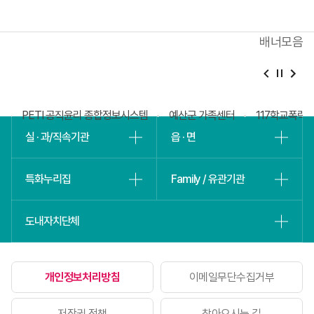
배너모음
베
슬
회
PETI 공직윤리 종합정보시스템
예산군 가족센터
117학교폭력
실 · 과/직속기관
읍 · 면
특화누리집
Family / 유관기관
도내자치단체
개인정보처리방침
이메일무단수집거부
저작권 정책
찾아오시는 길