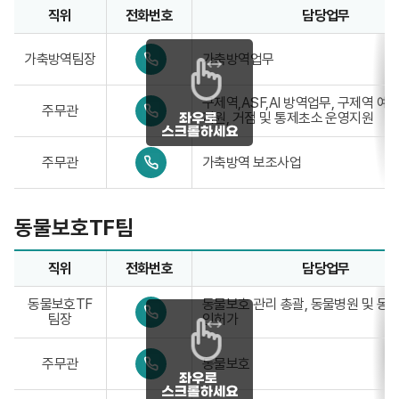
-
3
직위
전화번호
담당업무
7
가축방역팀업무담당자의 정보로 직위, 전화번호, 담당업무를 
8
0
2
가축방역팀장
가축방역업무
4
4
1
-
0
구제역,ASF,AI 방역업무, 구제역 
주무관
3
4
지원, 거점 및 통제초소 운영지원
3
1
9
-
0
-
주무관
가축방역 보조사업
3
4
7
3
1
8
9
-
3
-
3
1
동물보호TF팀
7
3
8
9
3
-
직위
전화번호
담당업무
2
7
동물보호TF팀업무담당자의 정보로 직위, 전화번호, 담당업무
8
동물보호TF
0
동물보호 관리 총괄, 동물병원 및 동
3
팀장
4
인허가
3
1
-
0
주무관
동물보호
3
4
3
1
9