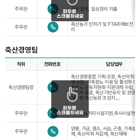
-
0
주무관
서무 업무, 일상경비 지출
3
4
3
1
9
-
0
축산농가 인허가 및 FTA피해보전 직
-
주무관
3
4
리
7
3
1
8
9
-
0
-
3
1
축산경영팀
7
3
8
9
0
-
직위
전화번호
담당업무
2
7
축산경영팀업무담당자의 정보로 직위, 전화번호, 담당업무를 
8
축산경영종합 기획·조정, 축산악취개
0
책 수립, 가축분뇨 이용 및 활성화 대책
3
0
축산경영팀장
축분뇨 공동자원화 지원대책 수립, 
4
해업무 총괄, 축산기반유지 및 경영개
1
깨끗한 축산농장 조성지....
-
3
0
3
주무관
가축뷴뇨처리시설지원,축사시설현대
4
9
1
-
-
7
0
양봉, 가금, 염소, 사슴, 곤충, 가축
주무관
3
8
4
제, 축산악취 저감제, 축산재해
3
1
1