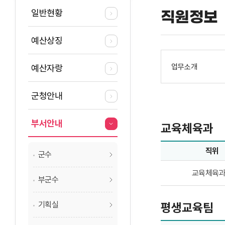
일반현황
직원정보
예산상징
업무소개
예산자랑
군청안내
부서안내
교육체육과
직위
군수
교육체육과업무담당
교육체육
부군수
기획실
평생교육팀