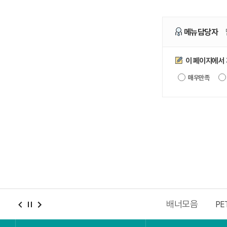
메뉴담당자
만족도조사
이 페이지에서
매우만족
배너모음
충남청년포털
2027 충청권 하계세계대학경기대회
PE