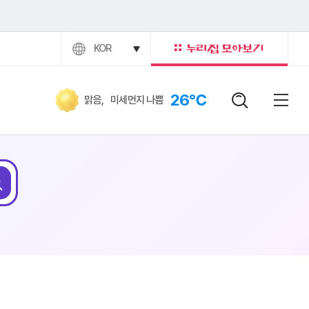
KOR
26℃
맑음
,
미세먼지 나쁨
검색어
닫힘버
전체