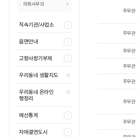
의회사무과
주무관
직속기관/사업소
주무관
읍면안내
주무관
고향사랑기부제
주무관
우리동네 생활지도
주무관
우리동네 온라인
행정리
주무관
예산통계
주무관
자매결연도시