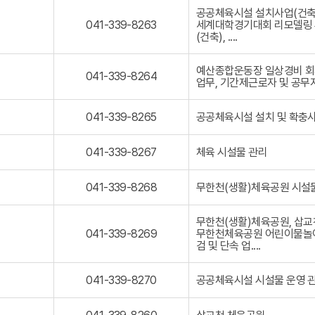
9
-
공공체육시설 설치사업(건축)
-
3
0
세계대학경기대회 리모델링 추
041-339-8263
8
3
4
(건축), ....
2
9
1
6
-
-
1
8
예산종합운동장 일상경비 회계
3
0
041-339-8264
2
업무, 기간제근로자 및 공무
3
4
6
9
1
2
-
-
0
공공체육시설 설치 및 확충사
041-339-8265
8
3
4
2
3
1
6
9
0
-
체육 시설물 관리
041-339-8267
3
-
4
3
8
1
3
2
0
-
무한천(생활)체육공원 시설물
041-339-8268
9
6
4
3
-
4
1
3
8
무한천(생활)체육공원, 삽교
-
9
2
0
무한천체육공원 어린이물놀이
041-339-8269
3
-
6
4
검 및 단속 업....
3
8
5
1
9
2
-
-
6
0
공공체육시설 시설물 운영 
041-339-8270
3
8
7
4
3
2
1
9
6
0