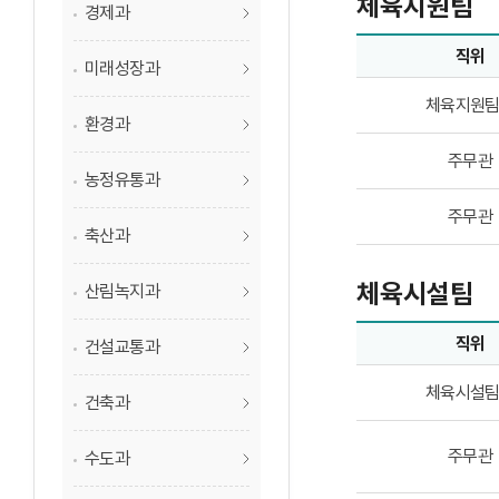
체육지원팀
경제과
직위
미래성장과
체육지원팀업무담당
체육지원
환경과
주무관
농정유통과
주무관
축산과
체육시설팀
산림녹지과
직위
건설교통과
체육시설팀업무담당
체육시설
건축과
주무관
수도과