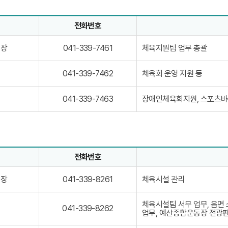
3
8
3
9
9
6
전화번호
-
3
자의 정보로 직위, 전화번호, 담당업무를 안내하고 있습니다
8
9
0
팀장
체육지원팀 업무 총괄
041-339-7461
6
4
5
1
0
-
체육회 운영 지원 등
041-339-7462
4
3
1
3
0
-
장애인체육회지원, 스포츠
041-339-7463
9
4
3
-
1
3
7
-
9
4
3
-
6
3
7
1
9
4
전화번호
-
6
자의 정보로 직위, 전화번호, 담당업무를 안내하고 있습니다
7
2
4
0
팀장
체육시설 관리
041-339-8261
6
4
3
1
체육시설팀 서무 업무, 읍면
-
0
041-339-8262
업무, 예산종합운동장 전광판
3
4
3
1