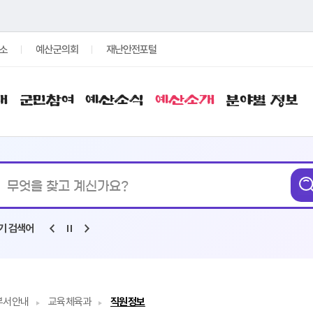
소
예산군의회
재난안전포털
개
군민참여
예산소식
예산소개
분야별 정보
통합검색
기 검색어
부서안내
교육체육과
직원정보