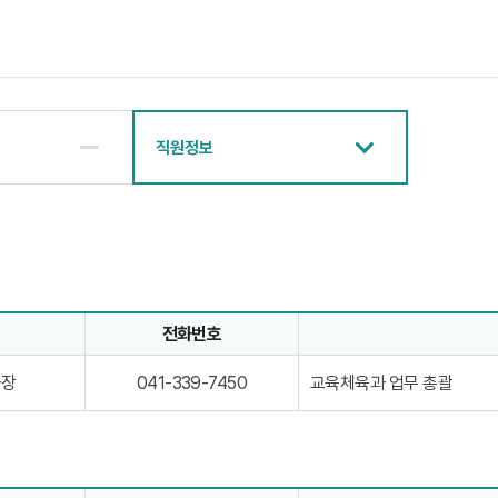
직원정보
전화번호
자의 정보로 직위, 전화번호, 담당업무를 안내하고 있습니다
0
과장
교육체육과 업무 총괄
041-339-7450
4
1
-
3
3
9