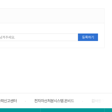
주세요
폭력신고센터
전자자산처분시스템 온비드
감사원 188
베너
슬라