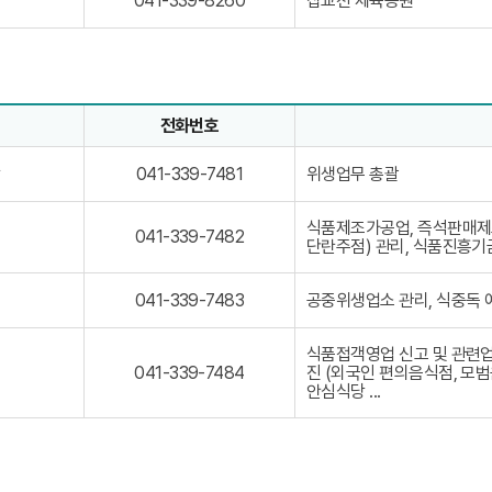
-
삽교천 체육공원
041-339-8260
-
8
4
3
8
1
3
2
-
9
6
3
-
9
3
8
9
2
전화번호
-
7
 정보로 직위, 전화번호, 담당업무를 안내하고 있습니다
8
0
2
0
장
위생업무 총괄
041-339-7481
6
4
0
1
식품제조가공업, 즉석판매제
-
0
041-339-7482
단란주점) 관리, 식품진흥기
3
4
3
1
9
-
0
공중위생업소 관리, 식중독
041-339-7483
-
3
4
7
3
1
4
9
식품접객영업 신고 및 관련업
-
8
-
0
진 (외국인 편의음식점, 모범
041-339-7484
3
1
7
4
안심식당 ...
3
4
1
9
8
-
-
2
3
7
3
4
9
8