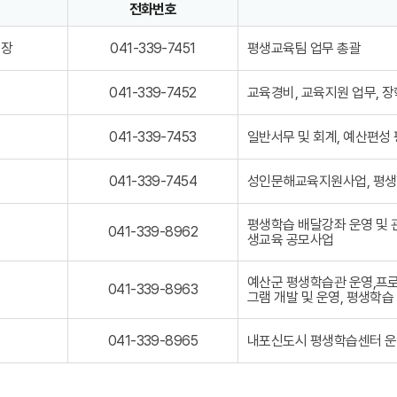
전화번호
-
자의 정보로 직위, 전화번호, 담당업무를 안내하고 있습니다
7
4
0
팀장
평생교육팀 업무 총괄
041-339-7451
5
4
0
1
0
-
교육경비, 교육지원 업무, 
041-339-7452
4
3
1
3
0
-
일반서무 및 회계, 예산편성
041-339-7453
9
4
3
-
1
3
7
0
-
성인문해교육지원사업, 평생
041-339-7454
9
4
4
3
-
5
1
3
7
1
평생학습 배달강좌 운영 및 
-
9
4
0
041-339-8962
생교육 공모사업
3
-
5
4
3
7
2
1
9
4
-
예산군 평생학습관 운영,프로
-
5
0
041-339-8963
3
그램 개발 및 운영, 평생학습
7
3
4
3
4
1
9
5
-
-
0
내포신도시 평생학습센터 운영
041-339-8965
4
3
8
4
3
9
1
9
6
-
-
2