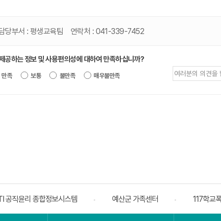
-
3
7
4
8
담당부서 :
평생교육팀
연락처 :
041-339-7452
4
 제공하는 정보 및 사용편의성에 대하여 만족하십니까?
제공되는 정보에 대한 평가 내용을 등록해
만족
보통
불만족
매우불만족
TI 공직윤리 종합정보시스템
예산군 가족센터
117학교