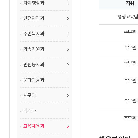
자치행정과
직위
평생교육팀업무담당
평생교육
안전관리과
주무관
주민복지과
주무관
가족지원과
주무관
민원봉사과
문화관광과
주무관
세무과
주무관
회계과
주무관
교육체육과