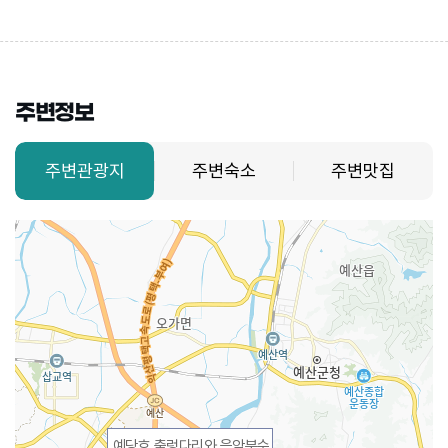
주변정보
주변관광지
주변숙소
주변맛집
예당호 출렁다리와 음악분수