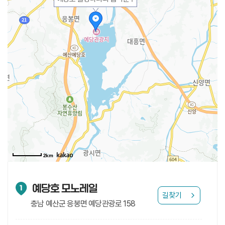
2km
예당호 모노레일
1
길찾기
충남 예산군 응봉면 예당관광로 158