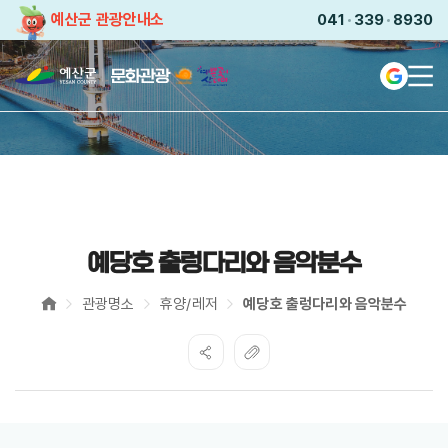
예산군 관광안내소
041
339
8930
전
Languag
예쁜곳이
산더미
2025-
2026
충남
·
예산
방문의
해
예당호 출렁다리와 음악분수
관광명소
휴양/레저
예당호 출렁다리와 음악분수