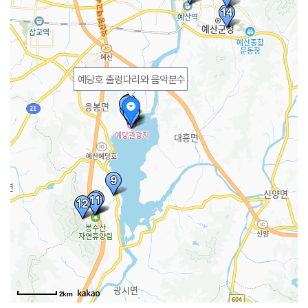
예당호 출렁다리와 음악분수
2km