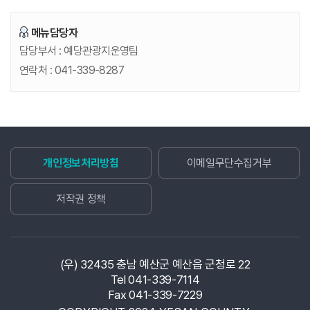
메뉴담당자
예당관광지
7
길찾기
담당부서 :
예당관광지운영팀
충남 예산군 응봉면 예당관광로 159-22 예당관광지 관리사무소
연락처 :
041-339-8287
예당호 교육문화센터 수상레저
8
길찾기
충남 예산군 응봉면 예당관광로 146-21
개인정보처리방침
이메일무단수집거부
대흥슬로시티
9
길찾기
충남 예산군 대흥면 중리길 49
저작권 정책
임존성
10
길찾기
충남 예산군 대흥면 임존성길 151
(우) 32435 충남 예산군 예산읍 군청로 22
Tel 041-339-7114
Fax 041-339-7229
봉수산자연휴양림
11
길찾기