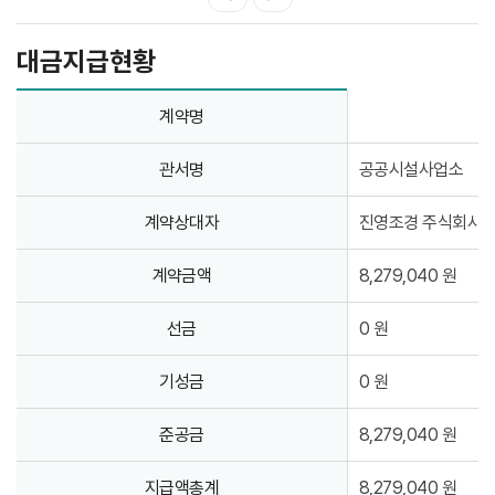
대금지급현황
2026년 예산군문예회관 예초 및 전정작업 대금지급현황 표
2026년 예산군문예회관 예초 및 전정작업 대금지급현황 표
계약명
관서명
공공시설사업소
계약상대자
진영조경 주식회사
계약금액
8,279,040 원
선금
0 원
기성금
0 원
준공금
8,279,040 원
지급액총계
8,279,040 원