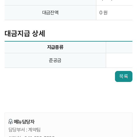
대금잔액
0 원
대금지급 상세
지급종류
2026년 예산군문예회관 예초 및 전정작업 대금지급 상세 표
2026년 예산군문예회관 예초 및 전정작업 대금지급 상세 
준공금
목록
메뉴담당자
담당부서 :
계약팀