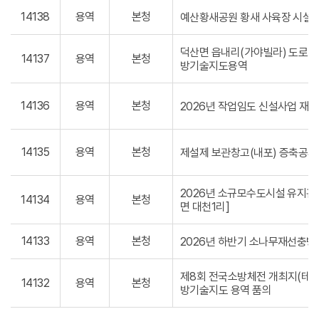
14138
용역
본청
예산황새공원 황새 사육장 시설물
덕산면 읍내리(가야빌라) 도로(소
14137
용역
본청
방기술지도용역
14136
용역
본청
2026년 작업임도 신설사업 
14135
용역
본청
제설제 보관창고(내포) 증축공사
2026년 소규모수도시설 유지관
14134
용역
본청
면 대천1리]
14133
용역
본청
2026년 하반기 소나무재선충병
제8회 전국소방체전 개최지(테
14132
용역
본청
방기술지도 용역 품의