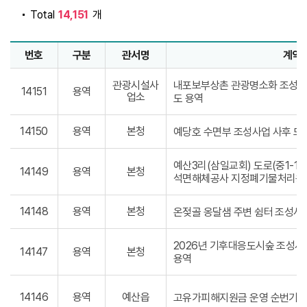
Total
개
14,151
번호
구분
관서명
계약
수의계약현황 표
수의계약현황 목록으로 번호, 구분, 관서명, 계약명, 계약금
관광시설사
내포보부상촌 관광명소화 조성사
14151
용역
업소
도 용역
14150
용역
본청
예당호 수면부 조성사업 사후 모
예산3리(삼일교회) 도로(중1-1
14149
용역
본청
석면해체공사 지정폐기물처리용
14148
용역
본청
온젖골 옹달샘 주변 쉼터 조성
2026년 기후대응도시숲 조성사
14147
용역
본청
용역
14146
용역
예산읍
고유가피해지원금 운영 순번기 