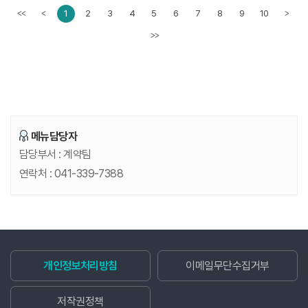
1
2
3
4
5
6
7
8
9
10
<<
<
>
이전페이지
다음페
>>
메뉴담당자
담당부서 :
계약팀
연락처 :
041-339-7388
개인정보처리방침
이메일무단수집거부
저작권정책