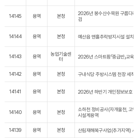
2026년 봉수산수목원 구름다리
14145
용역
본청
검
14144
용역
본청
예산읍 맨홀추락방지시설 설치공
농업기술센
14143
용역
2026년 스마트팜「중급반」교육 
터
14142
용역
본청
구내식당 주방시스템 천장 세척 
14141
용역
본청
2026년 하반기 개인정보보호 
소하천 정비공사(자개울천, 고인돌
14140
용역
본청
시설계용역
14139
용역
본청
산림재해복구사업(추가지역) 시