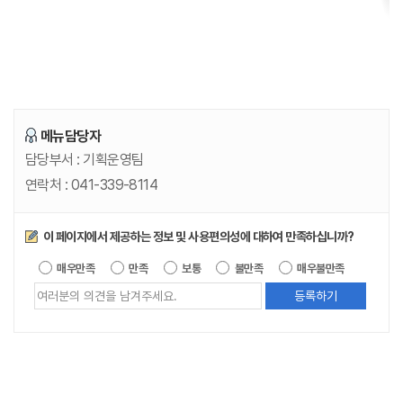
3
3
9
-
8
1
0
0
메뉴담당자
담당부서 :
기획운영팀
연락처 :
041-339-8114
만족도조사
이 페이지에서 제공하는 정보 및 사용편의성에 대하여 만족하십니까?
제공되는 정
매우만족
만족
보통
불만족
매우불만족