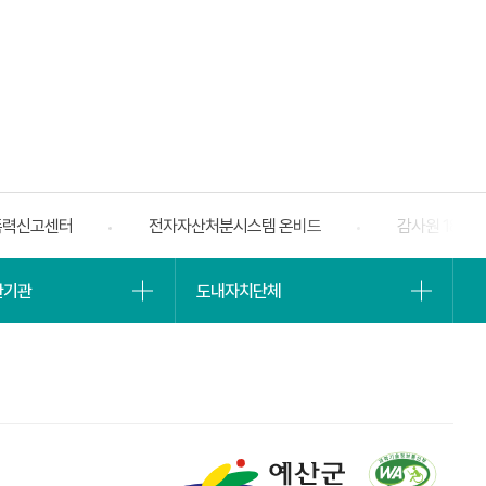
폭력신고센터
전자자산처분시스템 온비드
감사원 188
베너
슬라
유관기관
도내자치단체