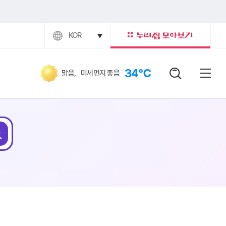
KOR
34℃
맑음
,
미세먼지 좋음
검색어
닫힘버
전체