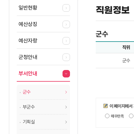
일반현황
직원정보
예산상징
군수
예산자랑
직위
군수업무담당자의 
군청안내
군수
부서안내
군수
만족도조사
이 페이지에서
부군수
매우만족
기획실