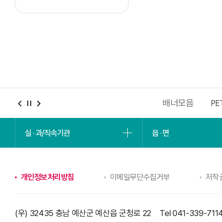
배너모음
충남청년포털
2027 충청권 하계세계대학경기대회
PE
실 · 과/직속기관
읍 · 면
개인정보처리방침
이메일무단수집거부
저작
(우) 32435 충남 예산군 예산읍 군청로 22
Tel 041-339-711