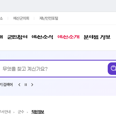
소
예산군의회
재난안전포털
개
군민참여
예산소식
예산소개
분야별 정보
통합검색
기 검색어
부서안내
군수
직원정보