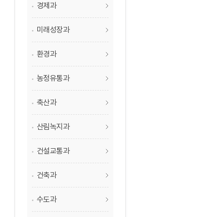
경제과
미래성장과
환경과
농정유통과
축산과
산림녹지과
건설교통과
건축과
수도과