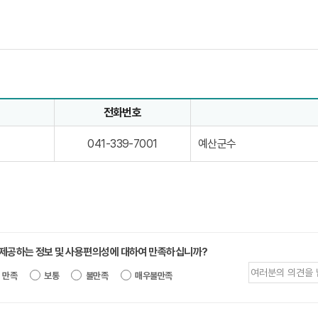
전화번호
정보로 직위, 전화번호, 담당업무를 안내하고 있습니다
0
예산군수
041-339-7001
4
1
-
3
3
9
-
7
0
 제공하는 정보 및 사용편의성에 대하여 만족하십니까?
0
제공되는 정보에 대한 평가 내용을 등록해
1
만족
보통
불만족
매우불만족