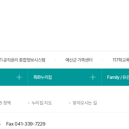
TI 공직윤리 종합정보시스템
예산군 가족센터
117학교
특화누리집
Family / 
권 정책
누리집 지도
찾아오시는 길
4
Fax 041-339-7229