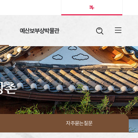
예산보부상박물관
검색어
열림버튼
전체메뉴
자주묻는질문